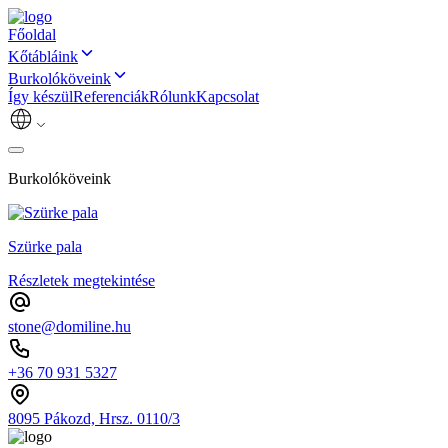
Főoldal
Kőtábláink
Burkolóköveink
Így készül
Referenciák
Rólunk
Kapcsolat
Burkolóköveink
Szürke pala
Részletek megtekintése
stone@domiline.hu
+36 70 931 5327
8095 Pákozd, Hrsz. 0110/3