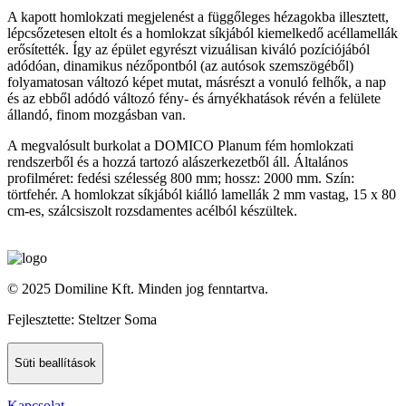
A kapott homlokzati megjelenést a függőleges hézagokba illesztett,
lépcsőzetesen eltolt és a homlokzat síkjából kiemelkedő acéllamellák
erősítették. Így az épület egyrészt vizuálisan kiváló pozíciójából
adódóan, dinamikus nézőpontból (az autósok szemszögéből)
folyamatosan változó képet mutat, másrészt a vonuló felhők, a nap
és az ebből adódó változó fény- és árnyékhatások révén a felülete
állandó, finom mozgásban van.
A megvalósult burkolat a DOMICO Planum fém homlokzati
rendszerből és a hozzá tartozó alászerkezetből áll. Általános
profilméret: fedési szélesség 800 mm; hossz: 2000 mm. Szín:
törtfehér. A homlokzat síkjából kiálló lamellák 2 mm vastag, 15 x 80
cm-es, szálcsiszolt rozsdamentes acélból készültek.
©
2025 Domiline Kft. Minden jog fenntartva.
Fejlesztette: Steltzer Soma
Süti beallítások
Kapcsolat