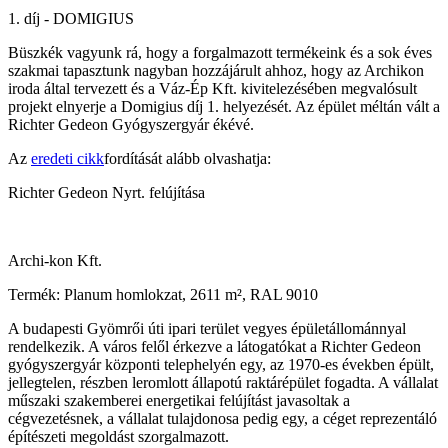
1. díj - DOMIGIUS
Büszkék vagyunk rá, hogy a forgalmazott termékeink és a sok éves
szakmai tapasztunk nagyban hozzájárult ahhoz, hogy az Archikon
iroda által tervezett és a Váz-Ép Kft. kivitelezésében megvalósult
projekt elnyerje a Domigius díj 1. helyezését. Az épület méltán vált a
Richter Gedeon Gyógyszergyár ékévé.
Az
eredeti cikk
fordítását alább olvashatja:
Richter Gedeon Nyrt. felújítása
Archi-kon Kft.
Termék: Planum homlokzat, 2611 m², RAL 9010
A budapesti Gyömrői úti ipari terület vegyes épületállománnyal
rendelkezik. A város felől érkezve a látogatókat a Richter Gedeon
gyógyszergyár központi telephelyén egy, az 1970-es években épült,
jellegtelen, részben leromlott állapotú raktárépület fogadta. A vállalat
műszaki szakemberei energetikai felújítást javasoltak a
cégvezetésnek, a vállalat tulajdonosa pedig egy, a céget reprezentáló
építészeti megoldást szorgalmazott.