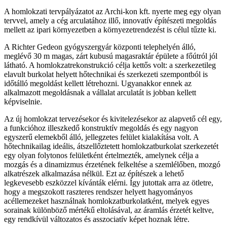
A homlokzati tervpályázatot az Archi-kon kft. nyerte meg egy olyan
tervvel, amely a cég arculatához illő, innovatív építészeti megoldás
mellett az ipari környezetben a környezetrendezést is célul tűzte ki.
A Richter Gedeon gyógyszergyár központi telephelyén álló,
meglévő 30 m magas, zárt kubusú magasraktár épülete a főútról jól
látható. A homlokzatrekonstrukció célja kettős volt: a szerkezetileg
elavult burkolat helyett hőtechnikai és szerkezeti szempontból is
időtálló megoldást kellett létrehozni. Ugyanakkor ennek az
alkalmazott megoldásnak a vállalat arculatát is jobban kellett
képviselnie.
Az új homlokzat tervezésekor és kivitelezésekor az alapvető cél egy,
a funkcióhoz illeszkedő konstruktív megoldás és egy nagyon
egyszerű elemekből álló, jellegzetes felület kialakítása volt. A
hőtechnikailag ideális, átszellőztetett homlokzatburkolat szerkezetét
egy olyan folytonos felületként értelmezték, amelynek célja a
mozgás és a dinamizmus érzetének felkeltése a szemlélőben, mozgó
alkatrészek alkalmazása nélkül. Ezt az építészek a lehető
legkevesebb eszközzel kívánták elérni. Így jutottak arra az ötletre,
hogy a megszokott raszteres rendszer helyett hagyományos
acéllemezeket használnak homlokzatburkolatként, melyek egyes
sorainak különböző mértékű eltolásával, az áramlás érzetét keltve,
egy rendkívül változatos és asszociatív képet hoznak létre.