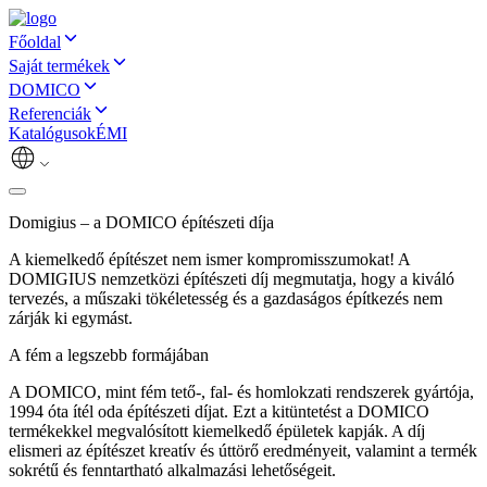
Főoldal
Saját termékek
DOMICO
Referenciák
Katalógusok
ÉMI
Domigius – a DOMICO építészeti díja
A kiemelkedő építészet nem ismer kompromisszumokat! A
DOMIGIUS nemzetközi építészeti díj megmutatja, hogy a kiváló
tervezés, a műszaki tökéletesség és a gazdaságos építkezés nem
zárják ki egymást.
A fém a legszebb formájában
A DOMICO, mint fém tető-, fal- és homlokzati rendszerek gyártója,
1994 óta ítél oda építészeti díjat. Ezt a kitüntetést a DOMICO
termékekkel megvalósított kiemelkedő épületek kapják. A díj
elismeri az építészet kreatív és úttörő eredményeit, valamint a termék
sokrétű és fenntartható alkalmazási lehetőségeit.